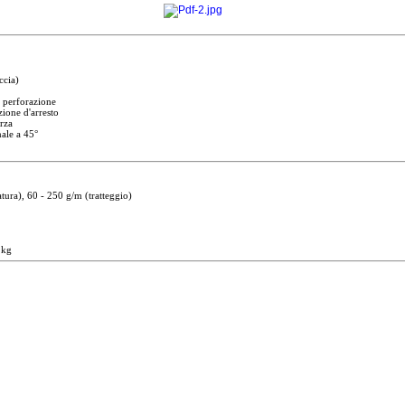
ccia)
 perforazione
ione d'arresto
rza
nale a 45°
 60 - 250 g/m (tratteggio)
kg