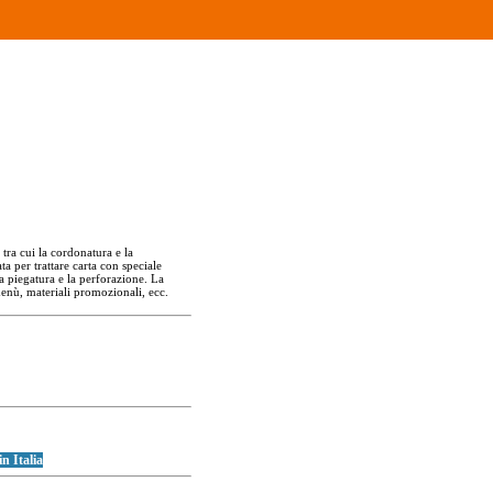
tra cui la cordonatura e la
a per trattare carta con speciale
a piegatura e la perforazione. La
 menù, materiali promozionali, ecc.
in Italia