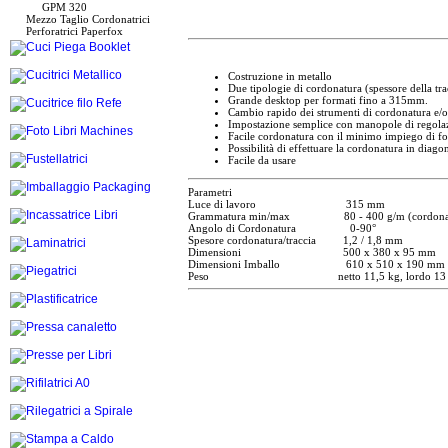
GPM 320
Mezzo Taglio Cordonatrici
Perforatrici Paperfox
Costruzione in metallo
Due tipologie di cordonatura (spessore della tra
Grande desktop per formati fino a 315mm.
Cambio rapido dei strumenti di cordonatura e/o
Impostazione semplice con manopole di regolaz
Facile cordonatura con il minimo impiego di fo
Possibilità di effettuare la cordonatura in diago
Facile da usare
Parametri
Luce di lavoro 315 mm
Grammatura min/max 80 - 400 g/m (cordonatura),
Angolo di Cordonatura 0-90°
Spesore cordonatura/traccia 1,2 / 1,8 mm
Dimensioni 500 x 380 x 95 mm
Dimensioni Imballo 610 x 510 x 190 mm
Peso netto 11,5 kg, lordo 13 