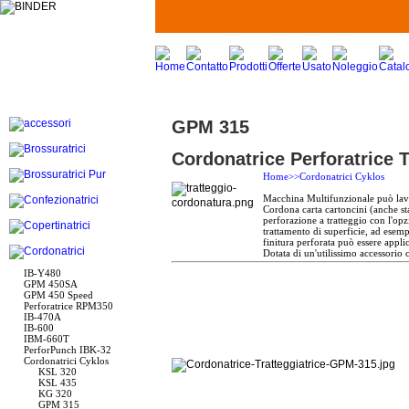
GPM 315
Cordonatrice Perforatrice 
Home>>Cordonatrici Cyklos
Macchina Multifunzionale può lavo
Cordona carta cartoncini (anche s
perforazione a tratteggio con l'opz
trattamento di superficie, ad esempi
finitura perforata può essere applic
Dotata di un'utilissimo accessorio
IB-Y480
GPM 450SA
GPM 450 Speed
Perforatrice RPM350
IB-470A
IB-600
IBM-660T
PerforPunch IBK-32
Cordonatrici Cyklos
KSL 320
KSL 435
KG 320
GPM 315