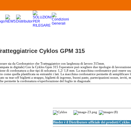
Tratteggiatrice Cyklos GPM 315
rare sia da Cordonatrice che Tratteggiatrice con larghezza di lavoro 315mm.
tampata in digitale) Con la Cyklos Gpm 315 l'operatore
può scegliere due tipologie di lavorazione 
ione di cordonatura a due tipi di solcatura: 1,2/ 1,8 mm.
La macchina cordonatrice può essere usat
o come quella plastificata su entrambi i lati.
La macchina cordonatrice permette di semplificare l
ato su tear-off biglietti a strappo, biglietti di ingresso, buoni pasto, partecipazioni nozze, inviti,
 che permette la cordonatura e/operforazione del foglio in diagonale.
Binder è il Distributore ufficiale dei prodotti Cyklos 